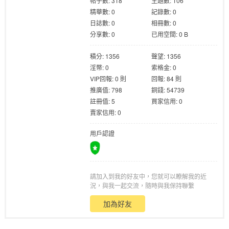
帖子數: 318
主題數: 106
精華數: 0
記錄數: 0
日誌數: 0
相冊數: 0
分享數: 0
已用空間: 0 B
積分: 1356
聲望: 1356
淫幣: 0
索格金: 0
格
VIP回報: 0 則
回報: 84 則
推廣值: 798
銅錢: 54739
註冊值: 5
買家信用: 0
賣家信用: 0
用戶認證
請加入到我的好友中，您就可以瞭解我的近
學
況，與我一起交流，隨時與我保持聯繫
加為好友