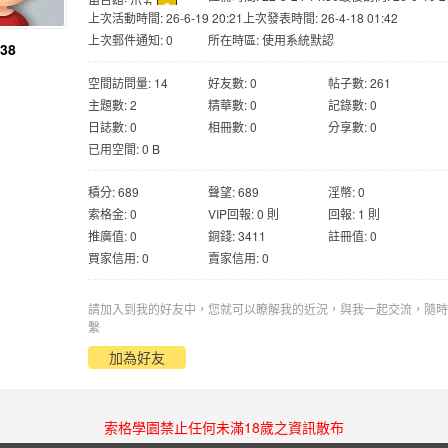
用戶組:
小五
上次活動時間: 26-6-19 20:21
上次發表時間: 26-4-18 01:42
上次郵件通知: 0
所在時區: 使用系統默認
38
空間訪問量: 14
好友數: 0
帖子數: 261
主題數: 2
精華數: 0
記錄數: 0
日誌數: 0
相冊數: 0
分享數: 0
已用空間: 0 B
積分: 689
聲望: 689
淫幣: 0
索格金: 0
VIP回報: 0 則
回報: 1 則
推廣值: 0
銅錢: 3411
註冊值: 0
買家信用: 0
賣家信用: 0
請加入到我的好友中，您就可以瞭解我的近況，與我一起交流，隨時
繫
加為好友
索格學園禁止任何未滿18歲之資訊散布