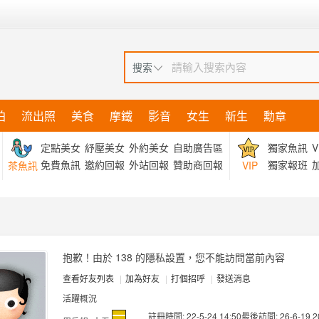
搜索
拍
流出照
美食
摩鐵
影音
女生
新生
勳章
定點美女
紓壓美女
外約美女
自助廣告區
獨家魚訊
V
免費魚訊
邀約回報
外站回報
贊助商回報
獨家報班
加
茶魚訊
VIP
抱歉！由於 138 的隱私設置，您不能訪問當前內容
查看好友列表
|
加為好友
|
打個招呼
|
發送消息
活躍概況
註冊時間: 22-5-24 14:50
最後訪問: 26-6-19 2