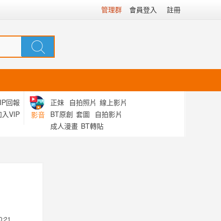
管理群
會員登入
註冊
IP回報
正妹
自拍照片
線上影片
入VIP
BT原創
套圖
自拍影片
影音
成人漫畫
BT轉貼
0:21