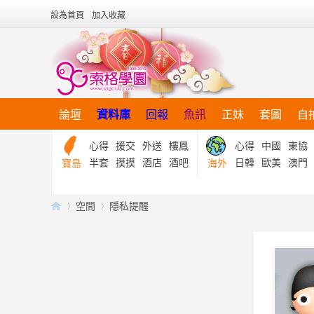
設為首頁
加入收藏
論壇
資料庫
回報
魚訊
正妹
套圖
自
心得
援交
外送
樓鳳
心得
中國
東協
半套
摸摸
酒店
酒吧
日韓
歐美
澳門
寶島
海外
空間
隱私提醒
【
›
›