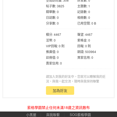
空間訪問量: 308
好友數: 0
帖子數: 3825
主題數: 1
精華數: 0
記錄數: 0
日誌數: 0
相冊數: 0
分享數: 0
已用空間: 0 B
積分: 4467
聲望: 4467
格
淫幣: 0
索格金: 0
VIP回報: 0 則
回報: 0 則
推廣值: 0
銅錢: 503964
註冊值: 0
買家信用: 0
賣家信用: 0
請加入到我的好友中，您就可以瞭解我的近
況，與我一起交流，隨時與我保持聯繫
加為好友
學
索格學園禁止任何未滿18歲之資訊散布
|
|
小黑屋
與我聯繫
SOG索格學園