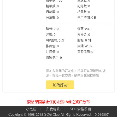
帖子數: 150
主題數: 0
精華數: 0
記錄數: 0
日誌數: 0
相冊數: 0
分享數: 0
已用空間: 0 B
積分: 233
聲望: 233
淫幣: 0
索格金: 0
格
VIP回報: 0 則
回報: 0 則
推廣值: 0
銅錢: 4152
註冊值: 0
買家信用: 0
賣家信用: 0
請加入到我的好友中，您就可以瞭解我的近
況，與我一起交流，隨時與我保持聯繫
加為好友
學
索格學園禁止任何未滿18歲之資訊散布
|
|
小黑屋
與我聯繫
SOG索格學園
Copyright © 1998-2018
SOG Club
All Rights Reserved.
0.019807