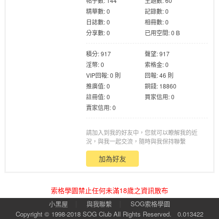
帖子數: 144
主題數: 60
精華數: 0
記錄數: 0
日誌數: 0
相冊數: 0
分享數: 0
已用空間: 0 B
積分: 917
聲望: 917
淫幣: 0
索格金: 0
格
VIP回報: 0 則
回報: 46 則
推廣值: 0
銅錢: 18860
註冊值: 0
買家信用: 0
賣家信用: 0
請加入到我的好友中，您就可以瞭解我的近
況，與我一起交流，隨時與我保持聯繫
加為好友
學
索格學園禁止任何未滿18歲之資訊散布
|
|
小黑屋
與我聯繫
SOG索格學園
Copyright © 1998-2018
SOG Club
All Rights Reserved.
0.013422