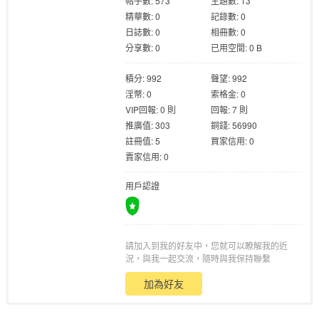
帖子數: 573
主題數: 13
精華數: 0
記錄數: 0
日誌數: 0
相冊數: 0
分享數: 0
已用空間: 0 B
積分: 992
聲望: 992
淫幣: 0
索格金: 0
格
VIP回報: 0 則
回報: 7 則
推廣值: 303
銅錢: 56990
註冊值: 5
買家信用: 0
賣家信用: 0
用戶認證
請加入到我的好友中，您就可以瞭解我的近
學
況，與我一起交流，隨時與我保持聯繫
加為好友