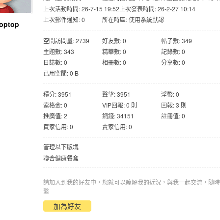
上次活動時間: 26-7-15 19:52
上次發表時間: 26-2-27 10:14
上次郵件通知: 0
所在時區: 使用系統默認
toptop
空間訪問量: 2739
好友數: 0
帖子數: 349
主題數: 343
精華數: 0
記錄數: 0
日誌數: 0
相冊數: 0
分享數: 0
已用空間: 0 B
積分: 3951
聲望: 3951
淫幣: 0
索格金: 0
VIP回報: 0 則
回報: 3 則
推廣值: 2
銅錢: 34151
註冊值: 0
買家信用: 0
賣家信用: 0
管理以下版塊
聯合健康餐盒
請加入到我的好友中，您就可以瞭解我的近況，與我一起交流，隨時
繫
加為好友