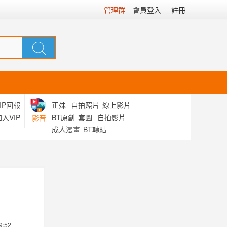
管理群
會員登入
註冊
IP回報
正妹
自拍照片
線上影片
入VIP
BT原創
套圖
自拍影片
影音
成人漫畫
BT轉貼
9:52