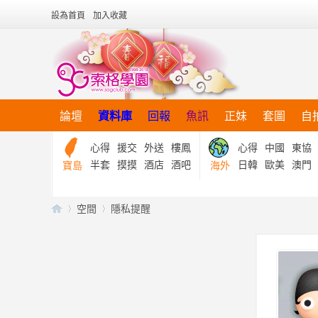
設為首頁
加入收藏
論壇
資料庫
回報
魚訊
正妹
套圖
自
心得
援交
外送
樓鳳
心得
中國
東協
半套
摸摸
酒店
酒吧
日韓
歐美
澳門
寶島
海外
空間
隱私提醒
【
›
›