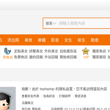
搜索
拍
流出照
美食
摩鐵
影音
女生
新生
勳章
定點美女
紓壓美女
外約美女
自助廣告區
獨家魚訊
V
免費魚訊
邀約回報
外站回報
贊助商回報
獨家報班
加
茶魚訊
VIP
抱歉！由於 toptoptop 的隱私設置，您不能訪問當前內容
查看好友列表
|
加為好友
|
打個招呼
|
發送消息
活躍概況
用戶組:
贊助商
註冊時間: 22-11-2 12:47
最後訪問: 26-7-15 1