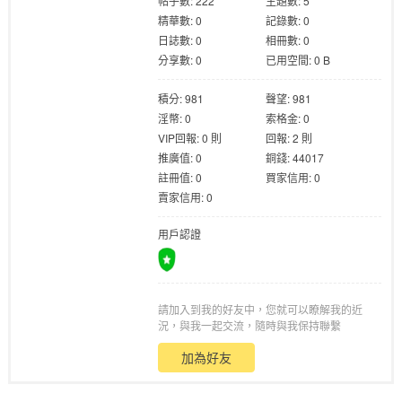
帖子數: 222
主題數: 5
精華數: 0
記錄數: 0
日誌數: 0
相冊數: 0
分享數: 0
已用空間: 0 B
積分: 981
聲望: 981
淫幣: 0
索格金: 0
格
VIP回報: 0 則
回報: 2 則
推廣值: 0
銅錢: 44017
註冊值: 0
買家信用: 0
賣家信用: 0
用戶認證
請加入到我的好友中，您就可以瞭解我的近
學
況，與我一起交流，隨時與我保持聯繫
加為好友