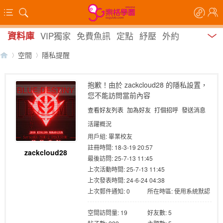
資料庫
VIP獨家
免費魚訊
定點
紓壓
外約
空間
隱私提醒
抱歉！由於 zackcloud28 的隱私設置，
您不能訪問當前內容
【
›
›
查看好友列表
加為好友
打個招呼
發送消息
活躍概況
用戶組:
畢業校友
註冊時間: 18-3-19 20:57
zackcloud28
最後訪問: 25-7-13 11:45
上次活動時間: 25-7-13 11:45
上次發表時間: 24-6-24 04:38
上次郵件通知: 0
所在時區: 使用系統默認
索
空間訪問量: 19
好友數: 5