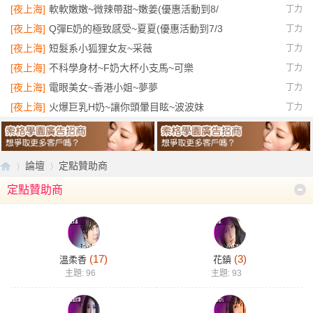
[夜上海]
軟軟嫩嫩~微辣帶甜~嫩姜(優惠活動到8/
丁力
[夜上海]
Q彈E奶的極致感受~夏夏(優惠活動到7/3
丁力
[夜上海]
短髮系小狐狸女友~采薇
丁力
[夜上海]
不科學身材~F奶大杯小支馬~可樂
丁力
[夜上海]
電眼美女~香港小姐~夢夢
丁力
[夜上海]
火爆巨乳H奶~讓你頭暈目眩~波波妹
丁力
論壇
定點贊助商
定點贊助商
【
»
›
(17)
(3)
溫柔香
花鎮
主題: 96
主題: 93