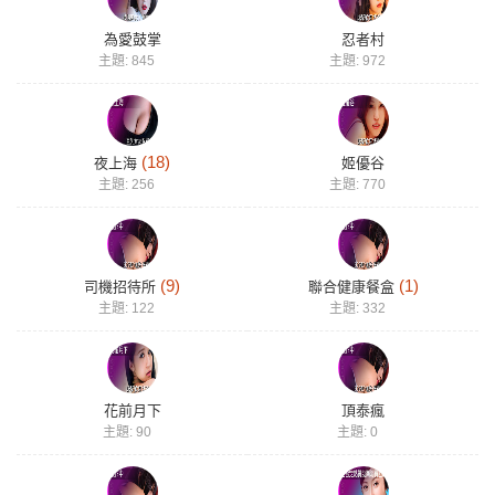
為愛鼓掌
忍者村
主題: 845
主題: 972
索
(18)
夜上海
姬優谷
主題: 256
主題: 770
(9)
(1)
司機招待所
聯合健康餐盒
格
主題: 122
主題: 332
花前月下
頂泰瘋
主題: 90
主題: 0