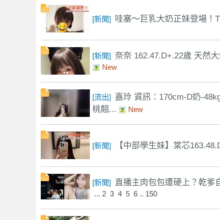
】
哇塞～巨乳大奶正妹登場！TG搜
[
新聞
]
奈奈 162.47.D+.22歲 
[
新聞
]
New
嘉玲 資訊：170cm-D奶-48
[
流出
]
桃翹...
New
全
【中部學生妹】棠芯163.48.D.
[
新聞
]
直播主肉包包遭硬上？乾爹自
[
新聞
]
...
2
3
4
5
6
..
150
台