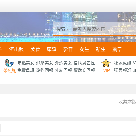
搜索
拍
流出照
美食
摩鐵
影音
女生
新生
勳章
定點美女
紓壓美女
外約美女
自助廣告區
獨家魚訊
V
免費魚訊
邀約回報
外站回報
贊助商回報
獨家報班
加
茶魚訊
VIP
收藏本