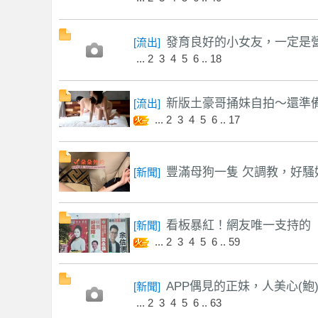
發育良好的小女友，一定是營養
[
流出
]
...
2
3
4
5
6
..
18
茶
新版土豪哥捅妹自拍～還準備印
[
流出
]
...
2
3
4
5
6
..
17
豐滿母狗一隻 欠調教，好騷
[
新聞
]
魚
看板暴紅！網友唯一支持的「
[
新聞
]
...
2
3
4
5
6
..
59
APP偶見的正妹，人美心(鮑)也
[
新聞
]
...
2
3
4
5
6
..
63