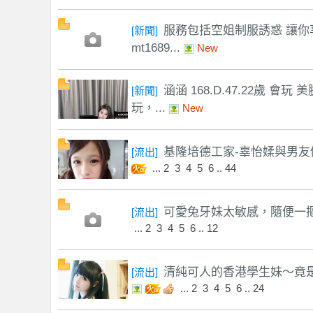
服務包括空姐制服誘惑 讓你
[
新聞
]
mt1689...
New
學
涵涵 168.D.47.22歲 會
[
新聞
]
玩，...
New
基隆培德工家-辜怡媃與男友做
[
流出
]
...
2
3
4
5
6
..
44
園
可愛兔牙妹太敏感，隨便一摳手
[
流出
]
...
2
3
4
5
6
..
12
清純可人的香港學生妹～竟是個
[
流出
]
...
2
3
4
5
6
..
24