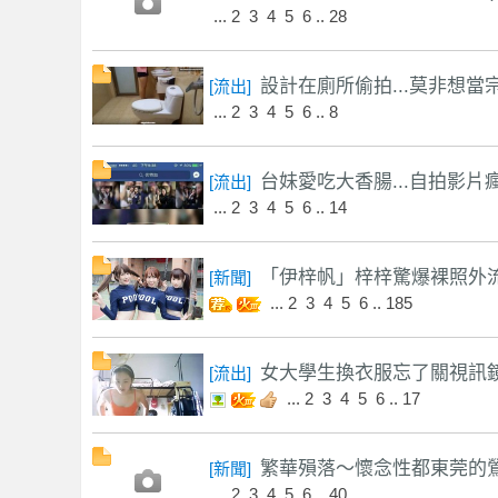
...
2
3
4
5
6
..
28
設計在廁所偷拍...莫非想當宗
[
流出
]
...
2
3
4
5
6
..
8
優
台妹愛吃大香腸...自拍影片瘋
[
流出
]
...
2
3
4
5
6
..
14
「伊梓帆」梓梓驚爆裸照外
[
新聞
]
...
2
3
4
5
6
..
185
女大學生換衣服忘了關視訊鏡頭
[
流出
]
質
...
2
3
4
5
6
..
17
繁華殞落～懷念性都東莞的鶯鶯
[
新聞
]
...
2
3
4
5
6
..
40