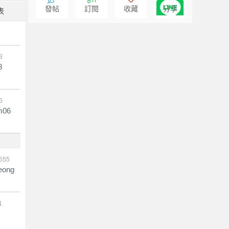
發帖
訂閱
收藏
分享
表
3
8
6
m06
2555
eong
1