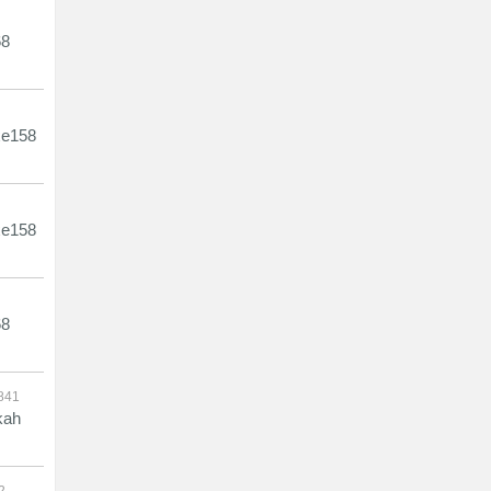
8
e158
e158
8
841
kah