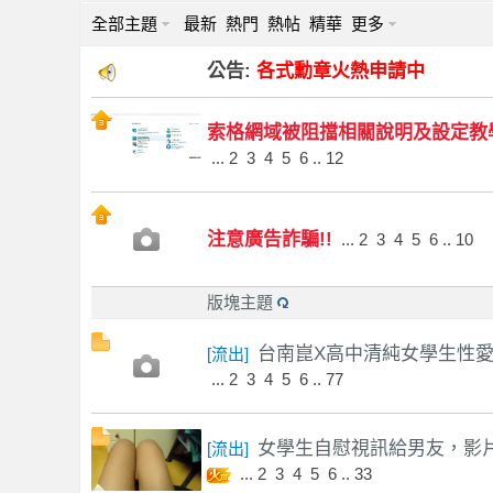
全部主題
最新
熱門
熱帖
精華
更多
公告:
各式勳章火熱申請中
索格網域被阻擋相關說明及設定教
索
...
2
3
4
5
6
..
12
注意廣告詐騙!!
...
2
3
4
5
6
..
10
版塊主題
台南崑X高中清純女學生性愛自
[
流出
]
格
...
2
3
4
5
6
..
77
女學生自慰視訊給男友，影片遭
[
流出
]
...
2
3
4
5
6
..
33