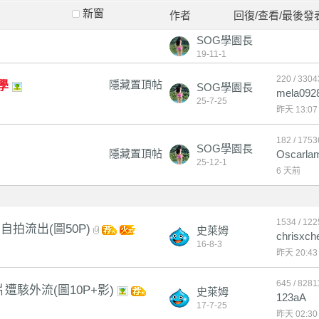
新窗
作者
回復/查看/最後發
SOG學園長
19-11-1
220 / 3304
隱藏置頂帖
學
SOG學園長
mela092
25-7-25
昨天 13:07
182 / 1753
SOG學園長
隱藏置頂帖
Oscarla
25-12-1
6 天前
1534 / 12
拍流出(圖50P)
史萊姆
chrisxch
16-8-3
昨天 20:43
645 / 8281
駭外流(圖10P+影)
史萊姆
123aA
17-7-25
昨天 02:30