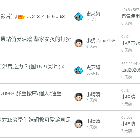
1246 / 587
史萊姆
影片)
霸氣使用
...
2
3
4
5
6
..
63
16-7-5
6 天前
0 / 94
 可愛又帶點俏皮活潑 鄰家女孩的打扮
小奶音sxe158
小奶音sx
6 天前
6 天前
225 / 1441
荒之力？(圖16P+影片)
史萊姆
asd2020
16-8-18
6 天前
0 / 95
v0988 舒壓按摩/個人/油壓
小晴晴
小晴晴
7 天前
7 天前
0 / 103
雙飛.內射18歲學生妹調教可愛蘿莉足
小晴晴
小晴晴
7 天前
7 天前