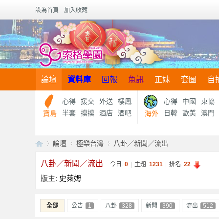
設為首頁
加入收藏
論壇
資料庫
回報
魚訊
正妹
套圖
自
心得
援交
外送
樓鳳
心得
中國
東協
半套
摸摸
酒店
酒吧
日韓
歐美
澳門
寶島
海外
論壇
極樂台灣
八卦／新聞／流出
八卦／新聞／流出
今日:
0
|
主題:
1231
|
排名:
22
版主:
史萊姆
【
»
›
›
全部
公告
1
八卦
328
新聞
390
流出
512