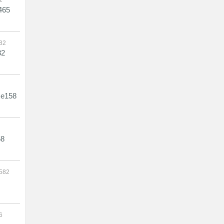
2
465
82
82
e158
8
8582
6