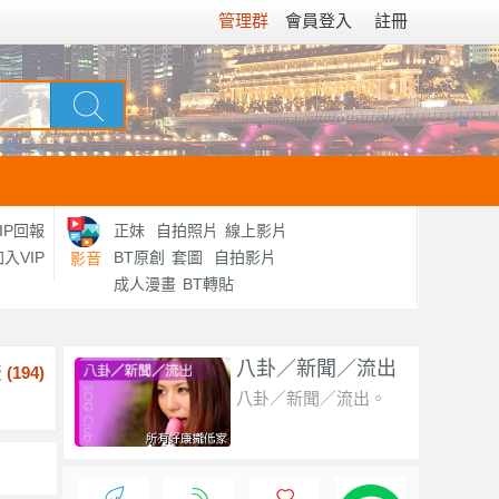
管理群
會員登入
註冊
IP回報
正妹
自拍照片
線上影片
入VIP
BT原創
套圖
自拍影片
影音
成人漫畫
BT轉貼
八卦／新聞／流出
版
(
194
)
八卦／新聞／流出。