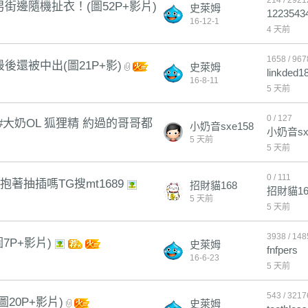
214 / 2921
邊隨機扯衣！(圖52P+影片)
史萊姆
1223543
16-12-1
4 天前
1658 / 967
還被中出(圖21P+影)
史萊姆
linkded1
16-8-11
5 天前
0 / 127
4歲 #大奶OL 狐狸精 約過的哥哥都
小奶音sxe158
小奶音sx
5 天前
5 天前
0 / 111
著抽插嗎TG搜mt1689
招財貓168
招財貓16
5 天前
5 天前
3938 / 14
7P+影片)
史萊姆
fnfpers
16-6-23
5 天前
543 / 3217
20P+影片)
史萊姆