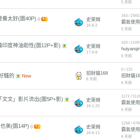
5 天前
343 / 2565
太好(圖40P)
史萊姆
霸氣使用
16-8-2
5 天前
320 / 2109
度神油助性(圖12P+影)
史萊姆
huiyanqi
17-9-8
6 天前
0 / 115
招財貓168
好騷的
招財貓16
New
6 天前
6 天前
1172 / 512
文文」影片流出(圖5P+影)
史萊姆
霸氣使用
18-1-25
6 天前
1258 / 476
美(圖14P)
史萊姆
霸氣使用
16-6-13
6 天前