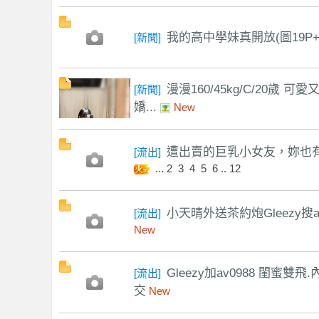
訊
我的高中學妹真開放(圖19P+
[
新聞
]
漫漫160/45kg/C/20歲
[
新聞
]
嬌...
New
遭出賣的巨乳小女友，妳也有洪
[
流出
]
...
2
3
4
5
6
..
12
小天晴外送茶約炮Gleezy搜a
[
流出
]
New
Gleezy加av0988 閨蜜
[
流出
]
交
New