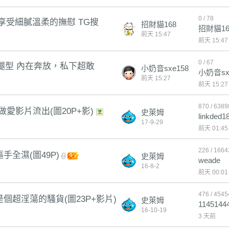
0 / 78
享受細膩溫柔的撫慰 TG搜
招財貓168
招財貓16
前天 15:47
前天 15:47
0 / 67
玩 美腿型 內在奔放，私下超敢
小奶音sxe158
小奶音sx
前天 15:27
前天 15:27
870 / 6389
愛影片流出(圖20P+影)
史萊姆
linkded1
17-9-29
前天 01:45
226 / 1664
全濕(圖49P)
史萊姆
weade
16-8-2
前天 00:01
476 / 4545
超淫蕩的騷貨(圖23P+影片)
史萊姆
1145144
16-10-19
3 天前