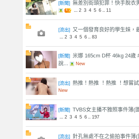
無差別街頭犯罪！快手脫衣男街
[
新聞
]
...
2
3
4
5
6
..
11
又一個發育良好的學生妹，最後
[
流出
]
...
2
3
4
5
6
..
83
米娜 165cm D杯 46kg 2
[
新聞
]
獨
說...
New
熱推！熱推 ！熱推 ！想嘗試抱
[
流出
]
New
TVBS女主播不雅照事件簿(圖
[
新聞
]
...
2
3
4
5
6
..
197
家
針孔無處不在之偷拍事件簿(圖
[
流出
]