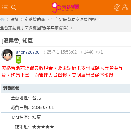
論壇
定點贊助商
全台定點贊助商消費回報
全台定點贊助商消費回報(半年前資料)
[溫柔香]
知夏
【
»
›
›
›
25-7-1 15:53:02
1440
1
anon720730
›
索格贊助商消費只收現金，要求點數卡支付或轉帳等皆為詐
騙，切勿上當，向管理人員舉報，查明屬實會給予獎勵
消費回報
全台地區:
台北
索
消費日期:
2025-07-01
MM名字:
知夏
技術度:
★★★★★