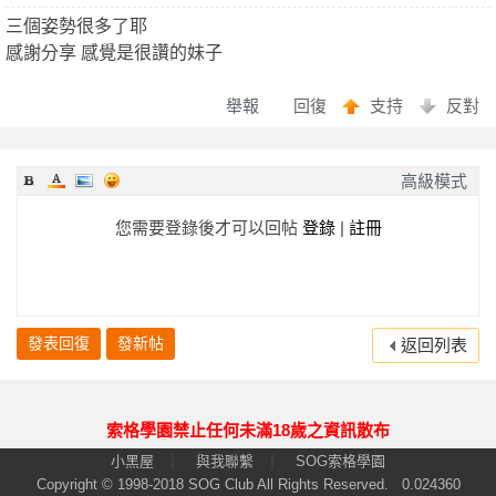
三個姿勢很多了耶
感謝分享 感覺是很讚的妹子
園
舉報
回復
支持
反對
高級模式
您需要登錄後才可以回帖
登錄
|
註冊
】
發表回復
發新帖
返回列表
索格學園禁止任何未滿18歲之資訊散布
|
|
小黑屋
與我聯繫
SOG索格學園
Copyright © 1998-2018
SOG Club
All Rights Reserved.
0.024360