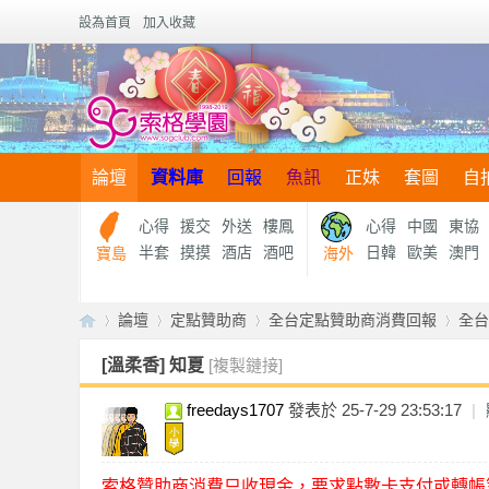
設為首頁
加入收藏
論壇
資料庫
回報
魚訊
正妹
套圖
自
心得
援交
外送
樓鳳
心得
中國
東協
半套
摸摸
酒店
酒吧
日韓
歐美
澳門
寶島
海外
論壇
定點贊助商
全台定點贊助商消費回報
全台
[溫柔香]
知夏
[複製鏈接]
freedays1707
發表於 25-7-29 23:53:17
|
【
»
›
›
›
索格贊助商消費只收現金，要求點數卡支付或轉帳