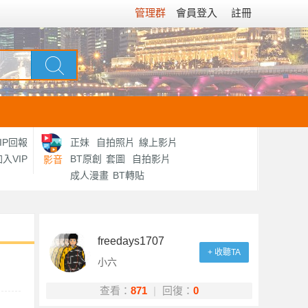
管理群
會員登入
註冊
IP回報
正妹
自拍照片
線上影片
入VIP
BT原創
套圖
自拍影片
影音
成人漫畫
BT轉貼
freedays1707
+ 收聽TA
小六
查看：
871
|
回復：
0