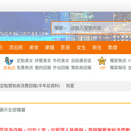
搜索
拍
流出照
美食
摩鐵
影音
女生
新生
勳章
定點美女
紓壓美女
外約美女
自助廣告區
獨家魚訊
V
免費魚訊
邀約回報
外站回報
贊助商回報
獨家報班
加
茶魚訊
VIP
定點贊助商消費回報(半年前資料)
知夏
顯示全部樓層
›
等皆為詐騙，切勿上當，向管理人員舉報，查明屬實會給予獎勵