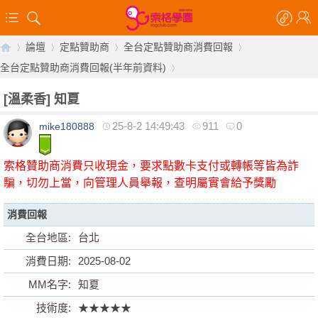
論壇
定點贊助商
全台定點贊助商消費回報
全台定點贊助商消費回報(半年前資料)
[溫柔香]
知夏
【
»
›
›
›
25-8-2 14:49:43
911
0
mike180888
›
索格贊助商消費只收現金，要求點數卡支付或轉帳等皆為詐
騙，切勿上當，向管理人員舉報，查明屬實會給予獎勵
消費回報
全台地區:
台北
索
消費日期:
2025-08-02
MM名字:
知夏
技術度:
★★★★★