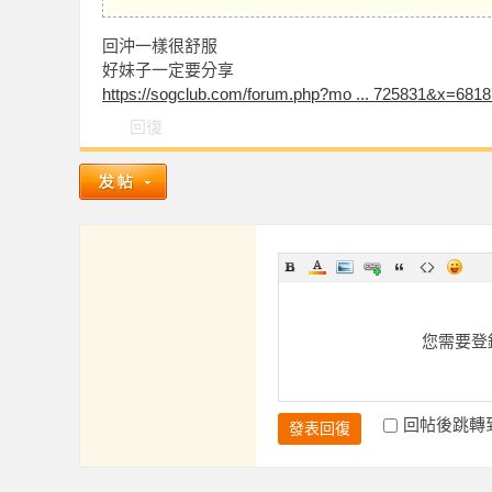
回沖一樣很舒服
好妹子一定要分享
學
https://sogclub.com/forum.php?mo ... 725831&x=681
回復
園
您需要登
回帖後跳轉
發表回復