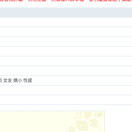
術 女友 嬌小 性感
x