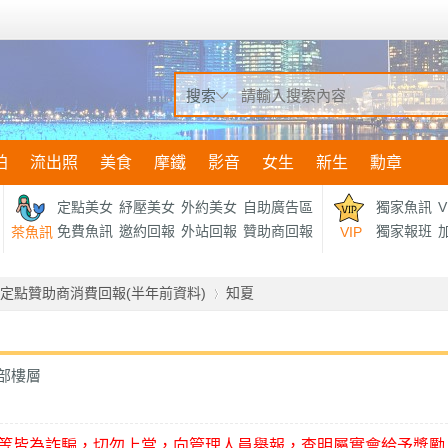
搜索
拍
流出照
美食
摩鐵
影音
女生
新生
勳章
定點美女
紓壓美女
外約美女
自助廣告區
獨家魚訊
V
免費魚訊
邀約回報
外站回報
贊助商回報
獨家報班
加
茶魚訊
VIP
定點贊助商消費回報(半年前資料)
知夏
部樓層
›
等皆為詐騙，切勿上當，向管理人員舉報，查明屬實會給予獎勵