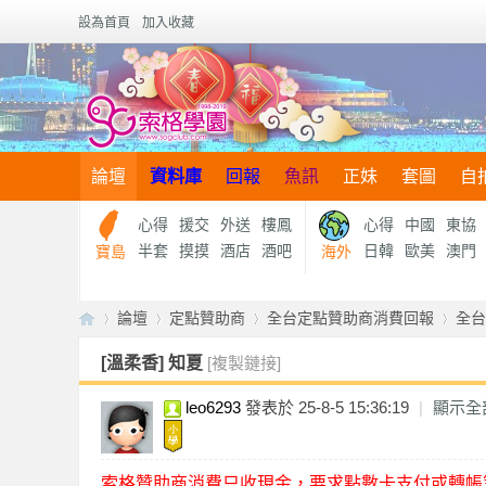
設為首頁
加入收藏
論壇
資料庫
回報
魚訊
正妹
套圖
自
心得
援交
外送
樓鳳
心得
中國
東協
半套
摸摸
酒店
酒吧
日韓
歐美
澳門
寶島
海外
論壇
定點贊助商
全台定點贊助商消費回報
全台
[溫柔香]
知夏
[複製鏈接]
leo6293
發表於 25-8-5 15:36:19
|
顯示全
【
»
›
›
›
索格贊助商消費只收現金，要求點數卡支付或轉帳