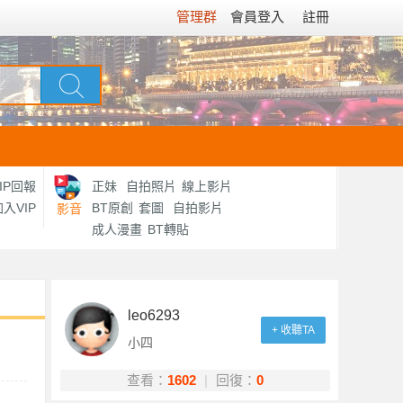
管理群
會員登入
註冊
IP回報
正妹
自拍照片
線上影片
入VIP
BT原創
套圖
自拍影片
影音
成人漫畫
BT轉貼
leo6293
+ 收聽TA
小四
查看：
1602
|
回復：
0