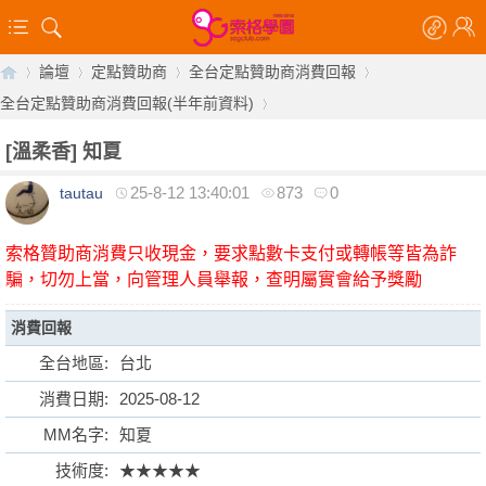
論壇
定點贊助商
全台定點贊助商消費回報
全台定點贊助商消費回報(半年前資料)
[溫柔香]
知夏
【
»
›
›
›
25-8-12 13:40:01
873
0
tautau
›
索格贊助商消費只收現金，要求點數卡支付或轉帳等皆為詐
騙，切勿上當，向管理人員舉報，查明屬實會給予獎勵
消費回報
全台地區:
台北
索
消費日期:
2025-08-12
MM名字:
知夏
技術度:
★★★★★