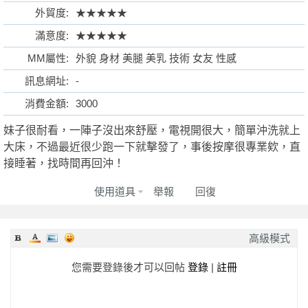
外貿度:
★★★★★
滿意度:
★★★★★
MM屬性:
外貌 身材 美腿 美乳 技術 女友 性感
格
訊息網址:
-
消費金額:
3000
妹子很耐看，一陣子沒出來舒壓，電視開很大，簡單沖洗就上
大床，不過最近很少跑一下就擊發了，事後按摩很專業欸，直
接睡著，找時間再回沖！
使用道具
舉報
回復
學
高級模式
您需要登錄後才可以回帖
登錄
|
註冊