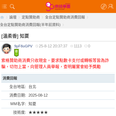
論壇
定點贊助商
全台定點贊助商消費回報
全台定點贊助商消費回報(半年前資料)
[溫柔香]
知夏
【
»
›
›
›
25-8-12 20:37:37
1113
0
9pF8oGPV
›
索格贊助商消費只收現金，要求點數卡支付或轉帳等皆為詐
騙，切勿上當，向管理人員舉報，查明屬實會給予獎勵
消費回報
全台地區:
台北
索
消費日期:
2025-08-12
MM名字:
知夏
技術度:
★★★★★