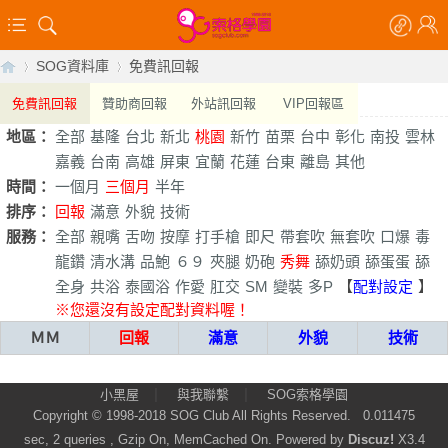
SOG資料庫
免費訊回報
免費訊回報
贊助商回報
外站訊回報
VIP回報區
地區：
全部
基隆
台北
新北
桃園
新竹
苗栗
台中
彰化
南投
雲林
【
›
›
嘉義
台南
高雄
屏東
宜蘭
花蓮
台東
離島
其他
時間：
一個月
三個月
半年
排序：
回報
滿意
外貌
技術
服務：
全部
親嘴
舌吻
按摩
打手槍
即尺
帶套吹
無套吹
口爆
毒
龍鑽
清水溝
品鮑
６９
夾腿
奶砲
秀舞
舔奶頭
舔蛋蛋
舔
全身
共浴
泰國浴
作愛
肛交
SM
變裝
多P
【
配對設定
】
※您還沒有設定配對資料喔！
ＭＭ
回報
滿意
外貌
技術
索
|
|
小黑屋
與我聯繫
SOG索格學園
Copyright © 1998-2018
SOG Club
All Rights Reserved.
0.011475
sec, 2 queries , Gzip On, MemCached On.
Powered by
Discuz!
X3.4