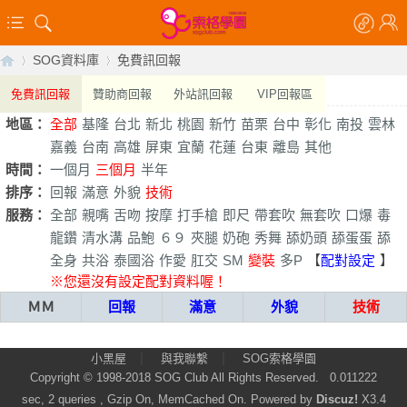
SOG資料庫
免費訊回報
免費訊回報
贊助商回報
外站訊回報
VIP回報區
地區：
全部
基隆
台北
新北
桃園
新竹
苗栗
台中
彰化
南投
雲林
【
›
›
嘉義
台南
高雄
屏東
宜蘭
花蓮
台東
離島
其他
時間：
一個月
三個月
半年
排序：
回報
滿意
外貌
技術
服務：
全部
親嘴
舌吻
按摩
打手槍
即尺
帶套吹
無套吹
口爆
毒
龍鑽
清水溝
品鮑
６９
夾腿
奶砲
秀舞
舔奶頭
舔蛋蛋
舔
全身
共浴
泰國浴
作愛
肛交
SM
變裝
多P
【
配對設定
】
※您還沒有設定配對資料喔！
ＭＭ
回報
滿意
外貌
技術
索
|
|
小黑屋
與我聯繫
SOG索格學園
Copyright © 1998-2018
SOG Club
All Rights Reserved.
0.011222
sec, 2 queries , Gzip On, MemCached On.
Powered by
Discuz!
X3.4