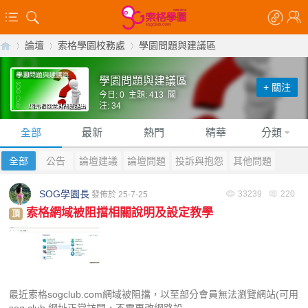
論壇
索格學園校務處
學園問題與建議區
學園問題與建議區
+ 關注
今日: 0 主題: 413 關
【
»
›
›
注: 34
全部
最新
熱門
精華
分類
全部
公告
論壇建議
論壇問題
投訴與抱怨
其他問題
SOG學園長
33239
220
發佈於 25-7-25
索格網域被阻擋相關說明及設定教學
頂
索
最近索格sogclub.com網域被阻擋，以至部分會員無法瀏覽網站(可用
sog.club 網址正常訪問，不需更改網路設 ...