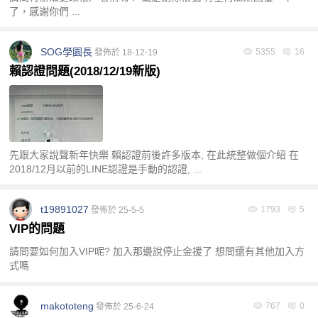
了，感謝你們 ...
SOG學園長
5355
16
發佈於 18-12-19
賴認證問題(2018/12/19新版)
質
先跟大家說聲新年快樂 賴認證前後許多版本, 在此統整做個介紹 在
2018/12月以前的LINE認證是手動的認證, ...
t19891027
1793
5
發佈於 25-5-5
茶
VIP的問題
請問要如何加入VIP呢? 加入那邊說停止金援了 想問還有其他加入方
式嗎
makototeng
767
0
發佈於 25-6-24