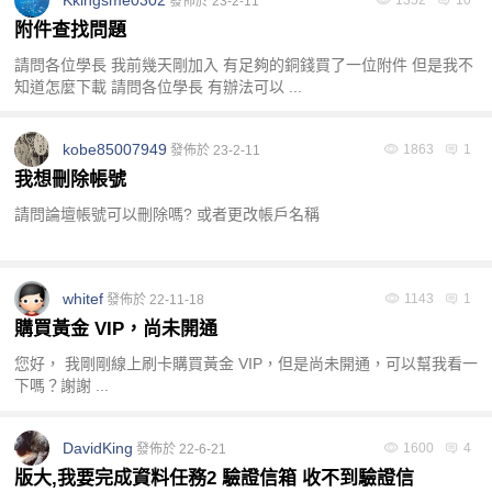
發佈於 23-2-11
附件查找問題
請問各位學長 我前幾天剛加入 有足夠的銅錢買了一位附件 但是我不
知道怎麼下載 請問各位學長 有辦法可以 ...
kobe85007949
1863
1
發佈於 23-2-11
我想刪除帳號
請問論壇帳號可以刪除嗎? 或者更改帳戶名稱
whitef
1143
1
發佈於 22-11-18
購買黃金 VIP，尚未開通
您好， 我剛剛線上刷卡購買黃金 VIP，但是尚未開通，可以幫我看一
下嗎？謝謝 ...
DavidKing
1600
4
發佈於 22-6-21
版大,我要完成資料任務2 驗證信箱 收不到驗證信