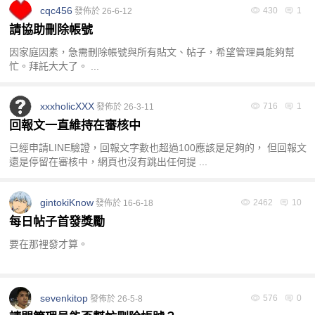
全
cqc456
430
1
發佈於 26-6-12
請協助刪除帳號
因家庭因素，急需刪除帳號與所有貼文、帖子，希望管理員能夠幫
忙。拜託大大了。 ...
xxxholicXXX
716
1
發佈於 26-3-11
回報文一直維持在審核中
台
已經申請LINE驗證，回報文字數也超過100應該是足夠的， 但回報文
還是停留在審核中，網頁也沒有跳出任何提 ...
gintokiKnow
2462
10
發佈於 16-6-18
每日帖子首發獎勵
要在那裡發才算。
獨
sevenkitop
576
0
發佈於 26-5-8