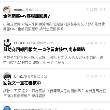
mrasia
1619
7
發佈於 23-1-19
金流調整中?客服無回應?
小弟想付費,介紹人來開通贊助商 但是金流調整中好久了都不能付費
客服LINE也都沒回應耶 請問怎麼回事呢? ...
EURO1300SU
3228
4
發佈於 23-2-6
贊助商回報回報文,一直停留審核中,尚未通過
各位辛苦的管理人員,大家好, 小弟近期加入索格大家庭,努力的上進
中,用盡吃奶的力量,終於上小學了 也參與 ...
kinyi178
1968
4
發佈於 22-6-26
回報文一直在審核中
請教一下,回報文一直為審核中,我等級太低的關係嗎？ 或者是因為假
日所以暫停審核？ 單純疑惑 ...
Kkingsme0302
1352
10