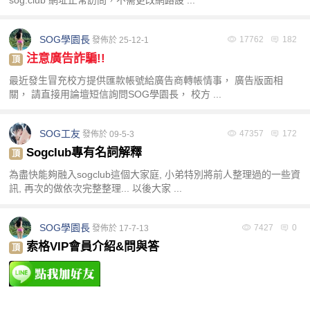
SOG學園長
17762
182
發佈於 25-12-1
注意廣告詐騙!!
頂
格
最近發生冒充校方提供匯款帳號給廣告商轉帳情事， 廣告版面相
關， 請直接用論壇短信詢問SOG學園長， 校方 ...
SOG工友
47357
172
發佈於 09-5-3
Sogclub專有名詞解釋
頂
為盡快能夠融入sogclub這個大家庭, 小弟特別將前人整理過的一些資
訊, 再次的做依次完整整理... 以後大家 ...
學
SOG學園長
7427
0
發佈於 17-7-13
索格VIP會員介紹&問與答
頂