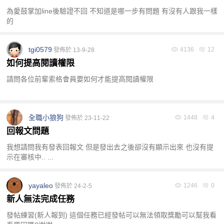
為愛鼓掌加line後驗證不回 不知道是哪一步有問題 有沒有人跟我一樣
的
tgi0579
4136
12
發佈於 13-9-28
如何提高閱讀權限
請問各位前輩索格會員要如何才能提高閱讀權限
全職小狼狗
1448
4
發佈於 23-11-22
回報文問題
我想請問我有發表回報文 但是發出去之後卻沒有顯示出來 也沒有提
示在審核中.. ...
yayaleo
1246
0
發佈於 24-2-5
新人無法完成任務
發帖練習(新人報到) 這個任務已經發帖可以無法領取獎勵可以幫我看