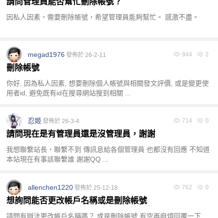
請問管理員能否幫忙刪除帳號？
因私人因素，需要刪除帳號，希望管理員能夠幫忙。 感激不盡。
megad1976
944
2
發佈於 26-2-11
刪除帳號
家
你好, 因為私人因素, 想要刪除個人帳號與相關發文評價, 或是變更使
用者id, 避免既有id在搜尋網站搜到相關 ...
忍姬
714
0
發佈於 26-3-4
請問現在是有管理員還是沒管理員，謝謝
我想聯繫站長，聯繫不到 傳訊息給各個管理員 也都沒有回應 不知道
本站現在有事該聯繫誰 謝謝QQ ...
優
allenchen1220
762
0
發佈於 25-12-18
想詢問能否更改帳戶名稱或是刪除帳號
請問有辦法更改帳戶名稱嗎？ 或是刪除帳號 有空再麻煩回覆一下