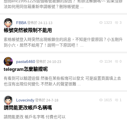
想問eric19951225這個帳號被鎖的原因？ 有辦法解鎖嗎~~ 如果沒辦
法如何用同信箱重新申請帳號？刪除帳號是 ...
FBBA
1323
3
發佈於 24-11-13
帳號突然被限制不能用
索格帳號登入時突然出現帳鎖住的訊息，不知是什麼原因？小五剛升
到小六，居然不給用了！說明一下原因吧！ ...
pasta6460
1134
0
發佈於 24-10-23
telegram怎麼驗證呢
有看到可以驗證這個 然後在某些板塊可以發文 可是設置頁面填上去
也沒有出現任何變化 不然新人的聲望很難 ...
Lovecindy
1615
1
發佈於 24-7-18
請問能更改帳戶名稱嗎
請問能更改 帳戶名字嗎 付費也可以