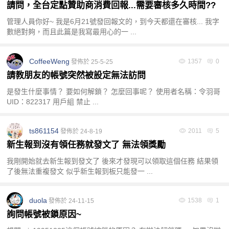
請問，全台定點贊助商消費回報...需要審核多久時間??
管理人員你好~ 我是6月21號發回報文的，到今天都還在審核... 我字
數絕對夠，而且此篇是我寫最用心的一 ...
魚
CoffeeWeng
1357
0
發佈於 25-5-25
請教朋友的帳號突然被設定無法訪問
是發生什麼事情？ 要如何解鎖？ 怎麼回事呢？ 使用者名稱：令羽哥
UID：822317 用戶組 禁止 ...
ts861154
2011
5
發佈於 24-8-19
訊
新生報到沒有領任務就發文了 無法領獎勵
我剛開始就去新生報到發文了 後來才發現可以領取這個任務 結果領
了後無法重複發文 似乎新生報到板只能發一 ...
duola
1538
1
發佈於 24-11-15
詢問帳號被鎖原因~