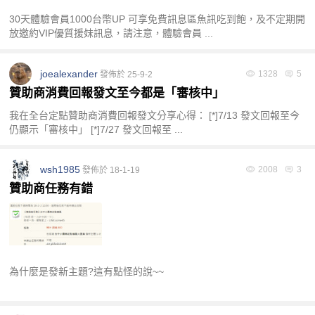
30天體驗會員1000台幣UP 可享免費訊息區魚訊吃到飽，及不定期開
放邀約VIP優質援妹訊息，請注意，體驗會員 ...
園
joealexander
1328
5
發佈於 25-9-2
贊助商消費回報發文至今都是「審核中」
我在全台定點贊助商消費回報發文分享心得： [*]7/13 發文回報至今
仍顯示「審核中」 [*]7/27 發文回報至 ...
wsh1985
2008
3
發佈於 18-1-19
】
贊助商任務有錯
為什麼是發新主題?這有點怪的說~~