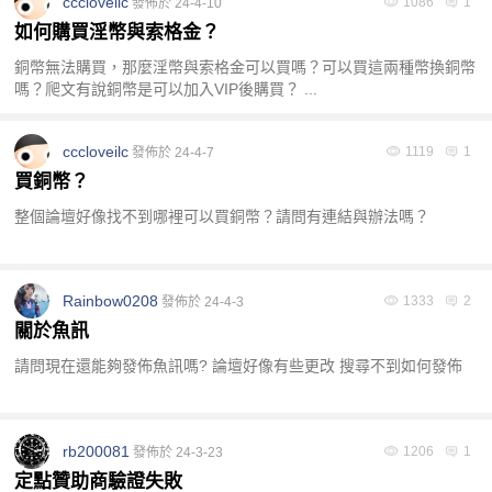
cccloveilc
1086
1
發佈於 24-4-10
如何購買淫幣與索格金？
銅幣無法購買，那麼淫幣與索格金可以買嗎？可以買這兩種幣換銅幣
嗎？爬文有說銅幣是可以加入VIP後購買？ ...
cccloveilc
1119
1
發佈於 24-4-7
買銅幣？
整個論壇好像找不到哪裡可以買銅幣？請問有連結與辦法嗎？
Rainbow0208
1333
2
發佈於 24-4-3
關於魚訊
請問現在還能夠發佈魚訊嗎? 論壇好像有些更改 搜尋不到如何發佈
rb200081
1206
1
發佈於 24-3-23
定點贊助商驗證失敗