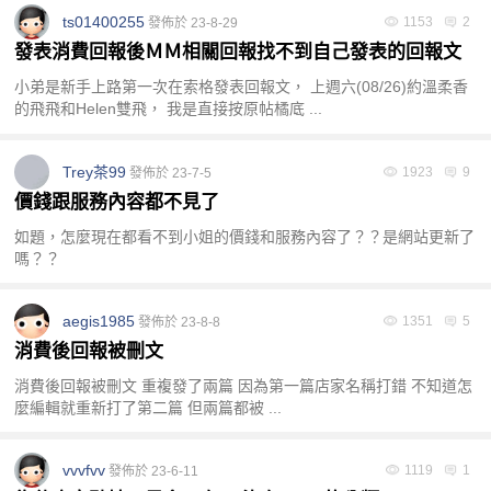
ts01400255
1153
2
發佈於 23-8-29
發表消費回報後ＭＭ相關回報找不到自己發表的回報文
小弟是新手上路第一次在索格發表回報文， 上週六(08/26)約溫柔香
的飛飛和Helen雙飛， 我是直接按原帖橘底 ...
Trey茶99
1923
9
發佈於 23-7-5
價錢跟服務內容都不見了
如題，怎麼現在都看不到小姐的價錢和服務內容了？？是網站更新了
嗎？？
aegis1985
1351
5
發佈於 23-8-8
消費後回報被刪文
消費後回報被刪文 重複發了兩篇 因為第一篇店家名稱打錯 不知道怎
麼編輯就重新打了第二篇 但兩篇都被 ...
vvvfvv
1119
1
發佈於 23-6-11