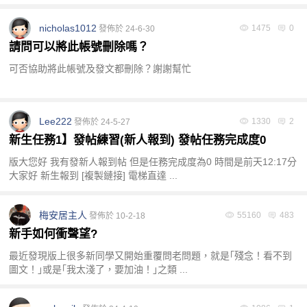
nicholas1012
1475
0
發佈於 24-6-30
請問可以將此帳號刪除嗎？
可否協助將此帳號及發文都刪除？謝謝幫忙
Lee222
1330
2
發佈於 24-5-27
新生任務1】發帖練習(新人報到) 發帖任務完成度0
版大您好 我有發新人報到帖 但是任務完成度為0 時間是前天12:17分
大家好 新生報到 [複製鏈接] 電梯直達 ...
梅安居主人
55160
483
發佈於 10-2-18
新手如何衝聲望?
最近發現版上很多新同學又開始重覆問老問題，就是｢殘念！看不到
圖文！｣或是｢我太淺了，要加油！｣之類 ...