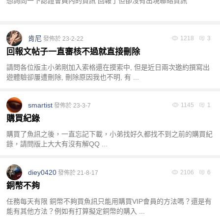
想詢問一下認證會員內的資訊 回報了但卻沒有出現聯絡資訊
肯尼
1218
3
發佈於 23-2-22
回報文帖子一直審核不過就直接刪除
請問各位版主小弟剛加入索格還在摸索中, 但是近日兩次邀約撰寫出
遊體驗卻屢遭刪除, 刪除原因我也不明, 有 ...
smartist
1145
1
發佈於 23-3-7
購買紀錄
購買了魚訊之後，一直忘記下載，小弟找好久都找不到之前的購買紀
錄，請問版上大大有沒有解QQ ...
diey0420
2106
6
發佈於 21-8-17
銅幣不夠
任務每天有限 銅幣不夠買魚訊只能用購買VIP會員的方法嗎？還是有
能有其他方法？例如有打算擬定銅幣的購入 ...