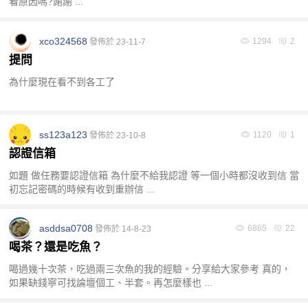
看原因嗎?謝謝 ...
xco324568
1294
2
發佈於 23-11-7
提問
為什麼現在看不到各工了
ss123a123
1120
1
發佈於 23-10-8
認證信箱
如題 做任務要認證信箱 為什麼不給我認證 等一個小時都沒收到信 當
初忘記密碼的時候有收到重辦信 ...
asddsa0708
6865
22
發佈於 14-8-23
喝茶？還是吃魚？
喝過幾十次茶，吃過兩三次魚的我的經驗。分享給大家參考 真的，
如果缺錢寧可找論壇個工、半套。再怎麼樣也 ...