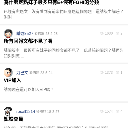
為什麼定點妹子最多只有E+沒有FGHI的分類
已經有爬過文，沒有看到有前輩們反應過這個問題，還請版主解惑？
謝謝
編號9527
1630
2
發佈於 23-5-28
所有回報文都不見了嗎
請問版主，最近所有妹子的回報文都不見了，此系統的問題？請再告
知謝謝您 ...
刀巴文
1373
1
發佈於 23-5-24
VIP加入
請問現在還可以加入VIP嗎？
recall1314
1574
4
發佈於 18-2-27
認證會員