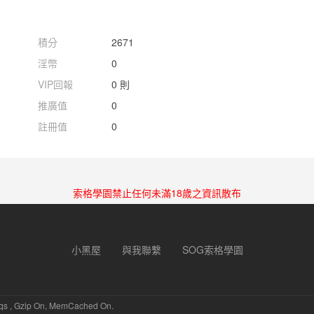
積分
2671
淫幣
0
VIP回報
0 則
推廣值
0
註冊值
0
索格學園禁止任何未滿18歲之資訊散布
小黑屋
與我聯繫
SOG索格學園
 qs , Gzip On, MemCached On.