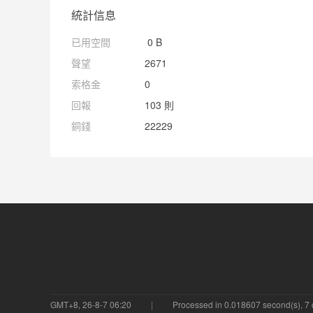
統計信息
已用空間
0 B
聲望
2671
索格金
0
回報
103 則
銅錢
22229
GMT+8, 26-8-7 06:20
Processed in 0.018607 second(s), 7