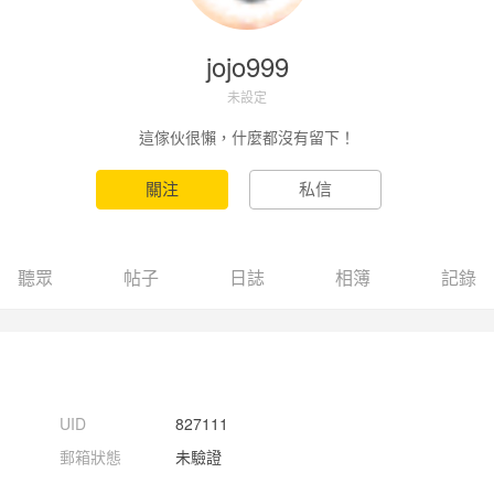
jojo999
未設定
這傢伙很懶，什麼都沒有留下！
聽眾
帖子
日誌
相簿
記錄
UID
827111
郵箱狀態
未驗證