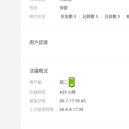
性別
保密
統計信息
好友數 0
|
記錄數 0
|
日誌數 0
|
用戶認證
活躍概況
用戶組
國二
在線時間
423 小時
最後訪問
26-7-17 05:43
上次發表時間
26-6-8 17:39