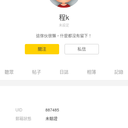
程k
未設定
這傢伙很懶，什麼都沒有留下！
聽眾
帖子
日誌
相簿
記錄
UID
887485
郵箱狀態
未驗證