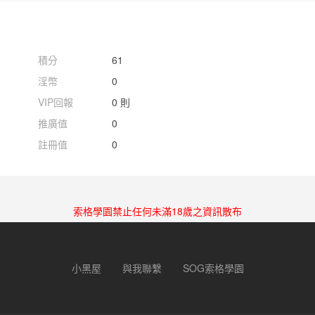
積分
61
淫幣
0
VIP回報
0 則
推廣值
0
註冊值
0
索格學園禁止任何未滿18歲之資訊散布
小黑屋
與我聯繫
SOG索格學園