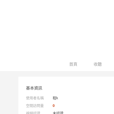
首頁
收聽
基本資訊
使用者名稱
程k
空間訪問量
0
視頻認證
未認證