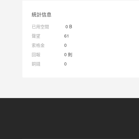
統計信息
已用空間
0 B
聲望
61
索格金
0
回報
0 則
銅錢
0