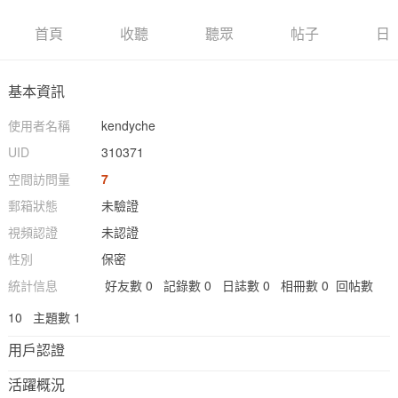
首頁
收聽
聽眾
帖子
日
基本資訊
使用者名稱
kendyche
UID
310371
空間訪問量
7
郵箱狀態
未驗證
視頻認證
未認證
性別
保密
統計信息
好友數 0
記錄數 0
日誌數 0
相冊數 0
回帖數
10
主題數 1
用戶認證
活躍概況