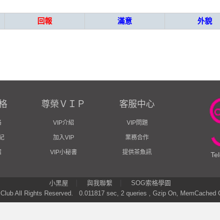
回報
滿意
外貌
格
尊榮ＶＩＰ
客服中心
格
VIP介紹
VIP問題
紀
加入VIP
業務合作
紹
VIP小秘書
提供茶魚訊
Te
|
|
小黑屋
與我聯繫
SOG索格學園
Club
All Rights Reserved.
0.011817 sec, 2 queries , Gzip On, MemCached