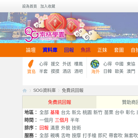
設為首頁
加入收藏
論壇
資料庫
回報
魚訊
正妹
套圖
自
心得
援交
外送
樓鳳
心得
中國
東協
半套
摸摸
酒店
酒吧
日韓
歐美
澳門
寶島
海外
SOG資料庫
免費訊回報
免費訊回報
贊助商
地區：
全部
基隆
台北
新北
桃園
新竹
苗栗
台中
彰化
【
›
›
時間：
一個月
三個月
半年
排序：
回報
滿意
外貌
技術
服務：
全部
親嘴
舌吻
按摩
打手槍
即尺
帶套吹
無套吹