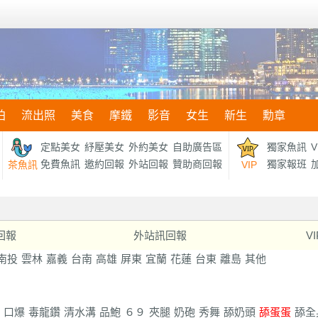
拍
流出照
美食
摩鐵
影音
女生
新生
勳章
定點美女
紓壓美女
外約美女
自助廣告區
獨家魚訊
V
免費魚訊
邀約回報
外站回報
贊助商回報
獨家報班
加
茶魚訊
VIP
回報
外站訊回報
V
南投
雲林
嘉義
台南
高雄
屏東
宜蘭
花蓮
台東
離島
其他
口爆
毒龍鑽
清水溝
品鮑
６９
夾腿
奶砲
秀舞
舔奶頭
舔蛋蛋
舔全