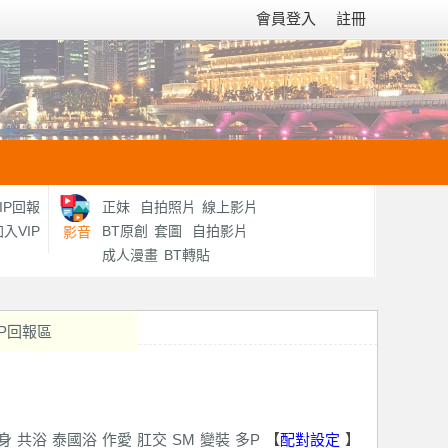
會員登入
註冊
IP回報
正妹
自拍照片
線上影片
入VIP
BT原創
套圖
自拍影片
影音
成人漫畫
BT轉貼
IP回報區
身
共浴
泰國浴
作愛
肛交
SM
變裝
多P
【
配對設定
】