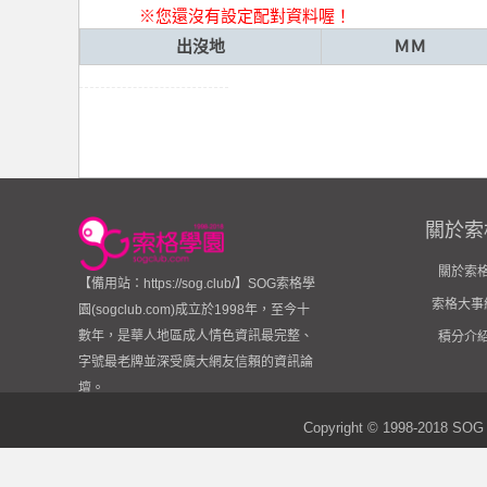
※您還沒有設定配對資料喔！
出沒地
ＭＭ
索
關於索
關於索
【備用站：https://sog.club/】SOG索格學
索格大事
園(sogclub.com)成立於1998年，至今十
數年，是華人地區成人情色資訊最完整、
積分介
格
字號最老牌並深受廣大網友信賴的資訊論
壇。
Copyright © 1998-2018
SOG 