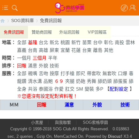
SOG資料庫
免費訊回報
免費訊回報
贊助商回報
外站訊回報
VIP回報區
地區：
全部
基隆
台北
新北
桃園
新竹
苗栗
台中
彰化
南投
雲林
【
›
›
嘉義
台南
高雄
屏東
宜蘭
花蓮
台東
離島
其他
時間：
一個月
三個月
半年
排序：
回報
滿意
外貌
技術
服務：
全部
親嘴
舌吻
按摩
打手槍
即尺
帶套吹
無套吹
口爆
毒
龍鑽
清水溝
品鮑
６９
夾腿
奶砲
秀舞
舔奶頭
舔蛋蛋
舔
全身
共浴
泰國浴
作愛
肛交
SM
變裝
多P
【
配對設定
】
※您還沒有設定配對資料喔！
ＭＭ
回報
滿意
外貌
技術
索
|
|
小黑屋
與我聯繫
SOG索格學園
Copyright © 1998-2018
SOG Club
All Rights Reserved.
0.018863
sec, 2 queries , Gzip On, MemCached On.
Powered by
Discuz!
X3.4