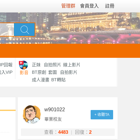
管理群
會員登入
註冊
IP回報
正妹
自拍照片
線上影片
入VIP
BT原創
套圖
自拍影片
影音
成人漫畫
BT轉貼
w901022
+ 收聽TA
畢業校友
查看：
4483
|
回復：
2