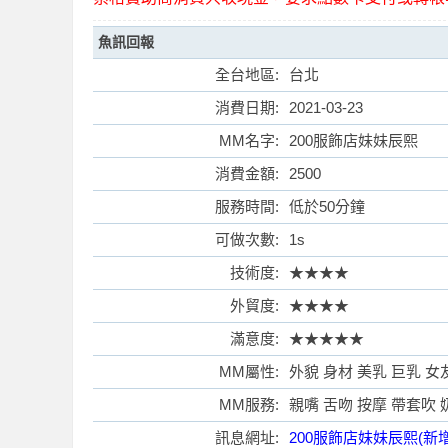
魚訊回報
全台地區:
台北
消費日期:
2021-03-23
索
MM名字:
200服飾店妹妹辰熙
消費金額:
2500
服務時間:
低於50分鐘
可做次數:
1s
技術度:
★★★★
外貿度:
★★★★
格
滿意度:
★★★★★
MM屬性:
外貌 身材 美乳 巨乳 女
MM服務:
親嘴 舌吻 按摩 帶套吹 
訊息網址:
200服飾店妹妹辰熙(新增L