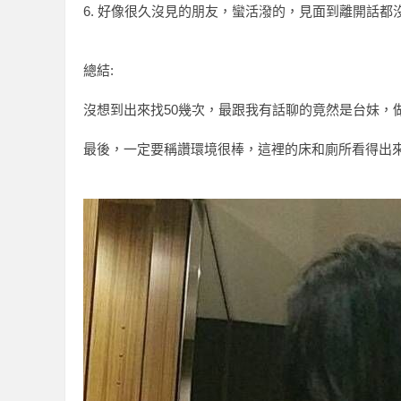
6. 好像很久沒見的朋友，蠻活潑的，見面到離開話都
2024-06-18
★★
2024-06-15
★★
總結:
2024-05-21
★★
2024-05-14
★★
沒想到出來找50幾次，最跟我有話聊的竟然是台妹，
2024-04-20
★★
最後，一定要稱讚環境很棒，這裡的床和廁所看得出
2024-03-22
★★
獨
回報日期
技
2024-03-19
★★
2024-03-02
★★
2024-03-02
★★
2024-02-27
★★
2024-02-20
★★
家
2024-02-08
★★
2024-01-26
★★