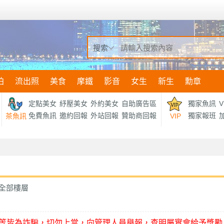
搜索
拍
流出照
美食
摩鐵
影音
女生
新生
勳章
定點美女
紓壓美女
外約美女
自助廣告區
獨家魚訊
V
免費魚訊
邀約回報
外站回報
贊助商回報
獨家報班
加
茶魚訊
VIP
全部樓層
等皆為詐騙，切勿上當，向管理人員舉報，查明屬實會給予獎勵