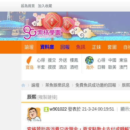
設為首頁
加入收藏
論壇
資料庫
回報
魚訊
正妹
套圖
自
心得
援交
外送
樓鳳
心得
中國
東協
半套
摸摸
酒店
酒吧
日韓
歐美
澳門
寶島
海外
論壇
茶魚娛樂訊息
免費魚訊成功邀約回報
辰熙
辰熙
[複製鏈接]
w901022
發表於 21-3-24 00:19:51
|
顯示
【
»
›
›
›
索格贊助商消費只收現金，要求點數卡支付或轉帳