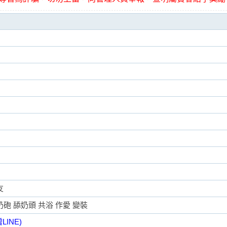
友
奶砲 舔奶頭 共浴 作愛 變裝
INE)