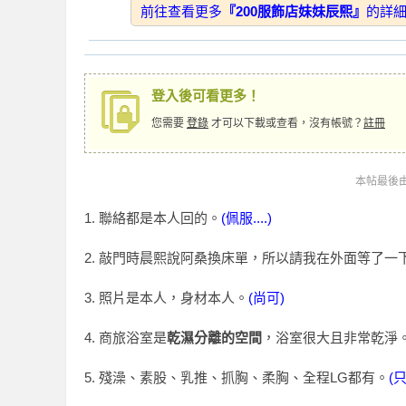
2024-10-26
★★
前往查看更多
『200服飾店妹妹辰熙』
的詳
】
2024-10-18
★★
2024-10-04
★★
2024-10-01
★★
登入後可看更多！
2024-10-01
★★
您需要
登錄
才可以下載或查看，沒有帳號？
註冊
2024-09-27
★★
2024-10-01
本帖最後由 w
★★
2024-09-20
★★
全
1. 聯絡都是本人回的。
(佩服....)
2024-08-06
★★
2. 敲門時晨熙說阿桑換床單，所以請我在外面等了一
回報日期
技
3. 照片是本人，身材本人。
(尚可)
2024-08-03
★★
2024-06-29
★★
4. 商旅浴室是
乾濕分離的空間
，浴室很大且非常乾淨
2024-06-28
★★
5. 殘澡、素股、乳推、抓胸、柔胸、全程LG都有。
(
2024-06-22
★★
台