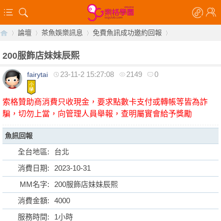
論壇
茶魚娛樂訊息
免費魚訊成功邀約回報
200服飾店妹妹辰熙
23-11-2 15:27:08
2149
0
fairytai
【
»
›
›
›
索格贊助商消費只收現金，要求點數卡支付或轉帳等皆為詐
騙，切勿上當，向管理人員舉報，查明屬實會給予獎勵
魚訊回報
全台地區:
台北
消費日期:
2023-10-31
索
MM名字:
200服飾店妹妹辰熙
消費金額:
4000
服務時間:
1小時