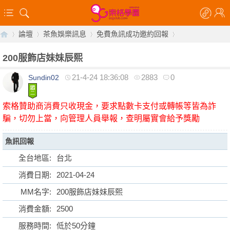
論壇
茶魚娛樂訊息
免費魚訊成功邀約回報
200服飾店妹妹辰熙
21-4-24 18:36:08
2883
0
Sundin02
【
»
›
›
›
索格贊助商消費只收現金，要求點數卡支付或轉帳等皆為詐
騙，切勿上當，向管理人員舉報，查明屬實會給予獎勵
魚訊回報
全台地區:
台北
消費日期:
2021-04-24
索
MM名字:
200服飾店妹妹辰熙
消費金額:
2500
服務時間:
低於50分鐘