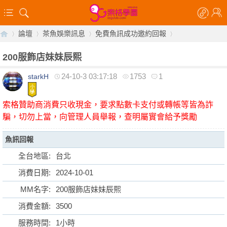
論壇
茶魚娛樂訊息
免費魚訊成功邀約回報
200服飾店妹妹辰熙
24-10-3 03:17:18
1753
1
starkH
【
»
›
›
›
索格贊助商消費只收現金，要求點數卡支付或轉帳等皆為詐
騙，切勿上當，向管理人員舉報，查明屬實會給予獎勵
魚訊回報
全台地區:
台北
消費日期:
2024-10-01
索
MM名字:
200服飾店妹妹辰熙
消費金額:
3500
服務時間:
1小時