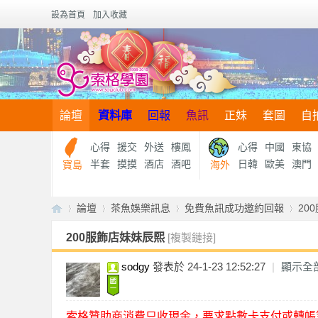
設為首頁
加入收藏
論壇
資料庫
回報
魚訊
正妹
套圖
自
心得
援交
外送
樓鳳
心得
中國
東協
半套
摸摸
酒店
酒吧
日韓
歐美
澳門
寶島
海外
論壇
茶魚娛樂訊息
免費魚訊成功邀約回報
20
200服飾店妹妹辰熙
[複製鏈接]
sodgy
發表於 24-1-23 12:52:27
|
顯示全
【
»
›
›
›
索格贊助商消費只收現金，要求點數卡支付或轉帳