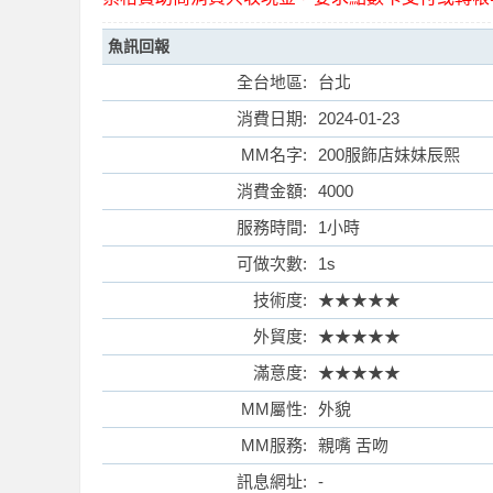
魚訊回報
全台地區:
台北
消費日期:
2024-01-23
索
MM名字:
200服飾店妹妹辰熙
消費金額:
4000
服務時間:
1小時
可做次數:
1s
技術度:
★★★★★
外貿度:
★★★★★
格
滿意度:
★★★★★
MM屬性:
外貌
MM服務:
親嘴 舌吻
訊息網址:
-