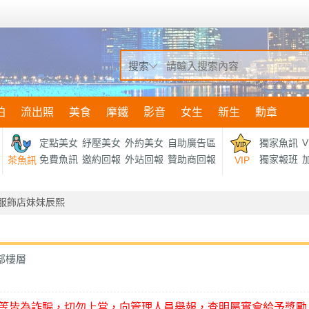
搜索
拍
流出照
美食
摩鐵
影音
女生
新生
勳章
定點美女
紓壓美女
外約美女
自助廣告區
獨家魚訊
V
免費魚訊
邀約回報
外站回報
贊助商回報
獨家報班
加
茶魚訊
VIP
0服飾店妹妹辰熙
部樓層
等皆為詐騙，切勿上當，向管理人員舉報，查明屬實會給予獎勵