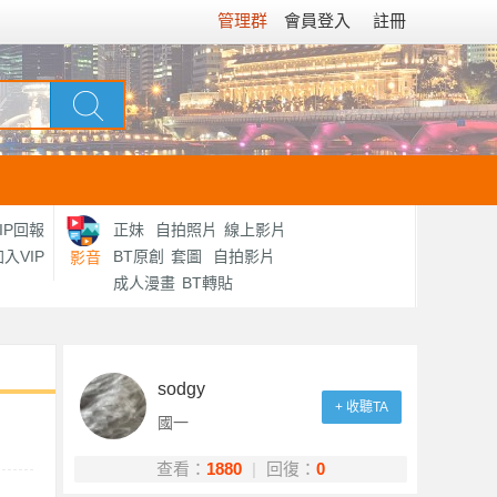
管理群
會員登入
註冊
IP回報
正妹
自拍照片
線上影片
入VIP
BT原創
套圖
自拍影片
影音
成人漫畫
BT轉貼
sodgy
+ 收聽TA
國一
查看：
1880
|
回復：
0