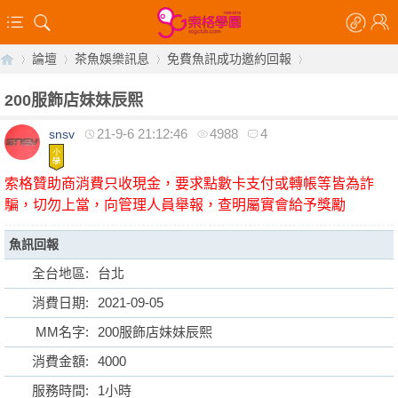
論壇
茶魚娛樂訊息
免費魚訊成功邀約回報
200服飾店妹妹辰熙
21-9-6 21:12:46
4988
4
snsv
【
»
›
›
›
索格贊助商消費只收現金，要求點數卡支付或轉帳等皆為詐
騙，切勿上當，向管理人員舉報，查明屬實會給予獎勵
魚訊回報
全台地區:
台北
消費日期:
2021-09-05
索
MM名字:
200服飾店妹妹辰熙
消費金額:
4000
服務時間:
1小時