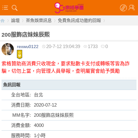
論壇
茶魚娛樂訊息
免費魚訊成功邀約回報
200服飾店妹妹辰熙
20-7-12 19:04:39
1733
0
rexwu0122
【
»
›
›
›
索格贊助商消費只收現金，要求點數卡支付或轉帳等皆為詐
騙，切勿上當，向管理人員舉報，查明屬實會給予獎勵
魚訊回報
全台地區:
台北
消費日期:
2020-07-12
索
MM名字:
200服飾店妹妹辰熙
消費金額:
4000
服務時間:
1小時