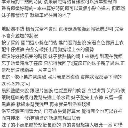
本來是約半點的時間 後來晨熙傳語音訊說可以提早整點到
全
2024-09-20
★★★★★
★★★★★
★★★★★
聲音還蠻好聽的~ 本來算好時間還可以買個小點心過去 但既然
2024-08-06
★★★★★
★★★★★
★★★★★
妹子都發話了 就驅車趕往目的地了
回報日期
技術度
外貌度
滿意度
地點還不錯 櫃台完全不會理 直接走過餐廳到報號房即可 完全
2024-08-03
★★★★★
★★★★★
★★★★★
不會有尷尬的狀況
按了房鈴 開門還小躲在門後 進門看到全貌 穿著白色露肩上衣
2024-06-29
★★★★★
★★★★★
★★★★★
配牛仔短褲 完全有襯托出用胸撐起上衣的優勢
2024-06-28
★★★★★
★★★★★
★★★★★
還沒好好掃描完的時候 妹子就熱情的親上來擁抱 到現在我都
台
2024-06-22
★★★★★
★★★★★
★★★★★
忘了她當時說了甚麼 只記得我回了:[這麼正的妹子親了過來,正
常都是這樣腦袋一片空白吧
2024-06-18
★★★★★
★★★★★
★★★★★
是的~ 依小弟約茶經驗 照片若是基礎值 實際狀況都要下降的
2024-06-15
★★★★★
★★★★★
★★★★★
20%-30%才可
2024-05-21
★★★★★
★★★★★
★★★★★
晨熙整體來說 跟照片無誤 性感豐厚的鉤唇 白皙膚質 笑的時候
眼睛迷咪的很可愛幫先遞上茶水費 妹子脫完上衣褲 只留一個
2024-05-14
★★★★★
★★★★★
★★★★★
黑底褲 就過來幫我洩甲 再來就是到浴室殘澡
2024-04-20
★★★★★
★★★★★
★★★★★
浴室整體空間蠻大的 已商旅房覺得算大 覺得完全也可以在裡
獨
面直接來一發(有機會的話還蠻想試試看
2024-03-22
★★★★★
★★★★★
★★★★★
妹子的小頭是屬於堅挺長形的 真的會很想讓人吸允一番 可惜