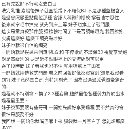
回報日期
技術度
外貌度
滿意度
已有先說好不行就沒去白目
2024-03-19
★★★★★
★★★★★
★★★★★
洗完乳推 素股後妹子就直接蹲下不環保BJ 不是那種整根含入
是蠻會照顧重點段位那種 會讓人稍微的腳軟 撐著牆才忍住
2024-03-02
★★★★★
★★★★★
★★★★★
後來就拿毛巾擦完 就先到床上等 妹子也換上了戰鬥服
2024-03-02
★★★★★
★★★★★
★★★★★
這次是童貞殺那件服 還禮貌地問了下是否調暗燈光 我回說妳
2024-02-27
★★★★★
★★★★
★★★★★
皮膚這麼好 這麼正調亮點才好
妹子也就很自信的調亮
家
2024-02-20
★★★★★
★★★★★
★★★★★
一開始就是撲過來個無限LG 和 不停歇的不環保BJ 視覺享受絕
2024-02-08
★★★★★
★★★★★
★★★★★
對是高級別的 要是能多點眼神上的交流絕對可以更
吞了段時間 妹子看我也忍不住 就用嘴幫上了雨衣
2024-01-26
★★★★★
★★★★★
★★★★★
一開始就用傳教式開始 看之前回報好像都沒寫到(還是我沒看
2024-01-23
★★★★★
★★★★★
★★★★★
到?) 妹子竟然是白虎 有特別剔光了 因為沒遇過感覺還蠻驚奇
2024-01-16
★★★★★
★★★★★
★★★★★
的-
過程就不特別寫 ~ 換了2-3種姿勢 雖然最後各種努力終於出水
2024-01-06
★★★★★
★★★★★
★★★★★
過程最重要 ~
優
回報日期
技術度
外貌度
滿意度
妹子說那要跟有些哥哥 一開始先說好享受過程 要不然真的會
2023-12-26
★★★★★
★★★★★
★★★★★
很怕是服務不好
我回說 一開始你就嘴巴嘟上來 腦袋就一片空白了 怎能想那麼
2023-12-08
★★★★★
★★★★★
★★★★★
多XD