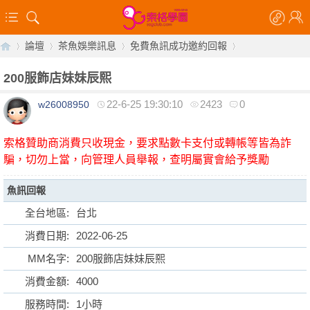
論壇
茶魚娛樂訊息
免費魚訊成功邀約回報
200服飾店妹妹辰熙
22-6-25 19:30:10
2423
0
w26008950
【
»
›
›
›
索格贊助商消費只收現金，要求點數卡支付或轉帳等皆為詐
騙，切勿上當，向管理人員舉報，查明屬實會給予獎勵
魚訊回報
全台地區:
台北
消費日期:
2022-06-25
索
MM名字:
200服飾店妹妹辰熙
消費金額:
4000
服務時間:
1小時